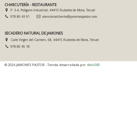
CHARCUTERÍA - RESTAURANTE
P. 3-4, Polígono Industrial, 44415 Rubielos de Mora, Teruel
978 80 43 91
atencionalcliente@jamonespastor.com
SECADERO NATURAL DE JAMONES
Calle Virgen del Carmen, 58, 44415 Rubielos de Mora, Teruel
978 80 45 18
© 2026 JAMONES PASTOR - Tienda desarrollada por
dato360