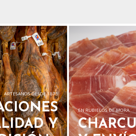
ARTESANOS DESDE 1875
ACIONES
EN RUBIELOS DE MORA
ALIDAD Y
CHARCU