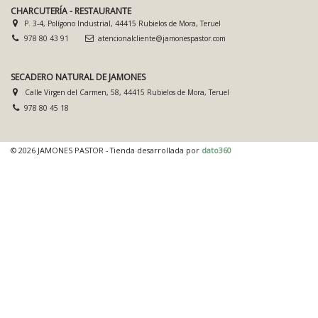
CHARCUTERÍA - RESTAURANTE
P. 3-4, Polígono Industrial, 44415 Rubielos de Mora, Teruel
978 80 43 91
atencionalcliente@jamonespastor.com
SECADERO NATURAL DE JAMONES
Calle Virgen del Carmen, 58, 44415 Rubielos de Mora, Teruel
978 80 45 18
© 2026 JAMONES PASTOR - Tienda desarrollada por
dato360